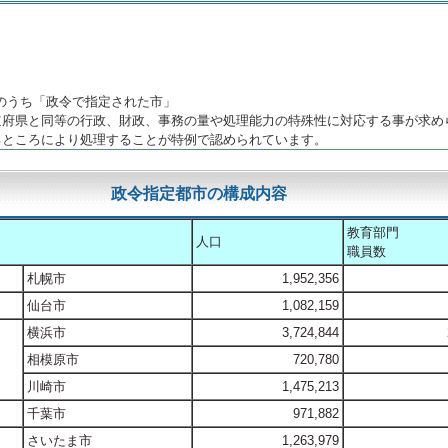
市のうち「政令で指定された市」
道府県と同等の行政、財政、事務の量や処理能力の特殊性に対応する事が求め
るところにより処理することが特例で認められています。
政令指定都市の構成内容
教育部門
人口
職員数
札幌市
1,952,356
仙台市
1,082,159
横浜市
3,724,844
相模原市
720,780
川崎市
1,475,213
千葉市
971,882
さいたま市
1,263,979