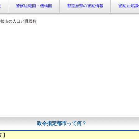
責
警察組織図・機構図
都道府県の警察情報
警察豆知識
定都市の人口と職員数
政令指定都市って何？
項 】