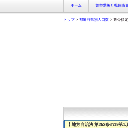
ホーム
警察階級と職位職
トップ
>
都道府県別人口数
>
政令指
【 地方自治法 第252条の19第1